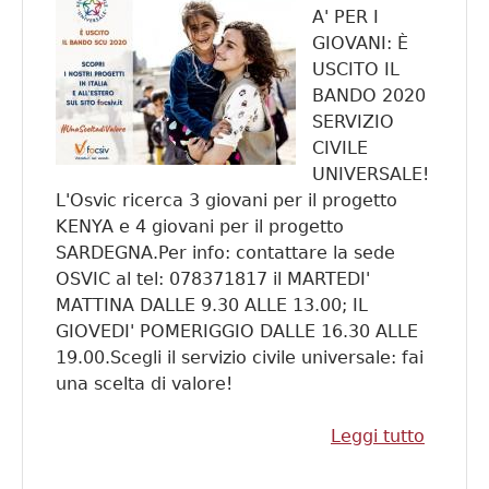
A' PER I
GIOVANI: È
USCITO IL
BANDO 2020
SERVIZIO
CIVILE
UNIVERSALE!
L'Osvic ricerca 3 giovani per il progetto
KENYA e 4 giovani per il progetto
SARDEGNA.Per info: contattare la sede
OSVIC al tel: 078371817 il MARTEDI'
MATTINA DALLE 9.30 ALLE 13.00; IL
GIOVEDI' POMERIGGIO DALLE 16.30 ALLE
19.00.Scegli il servizio civile universale: fai
una scelta di valore!
Leggi tutto
su Serv
Civile
Univers