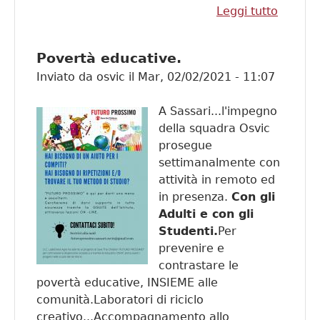
Leggi tutto
su Il Po
Integra
Migrant
Povertà educative.
parla d
Inviato da
osvic
il
Mar, 02/02/2021 - 11:07
A Sassari...l'impegno
della squadra Osvic
prosegue
settimanalmente con
attività in remoto ed
in presenza.
Con gli
Adulti e con gli
Studenti.
Per
prevenire e
contrastare le
povertà educative, INSIEME alle
comunità.Laboratori di riciclo
creativo...Accompagnamento allo