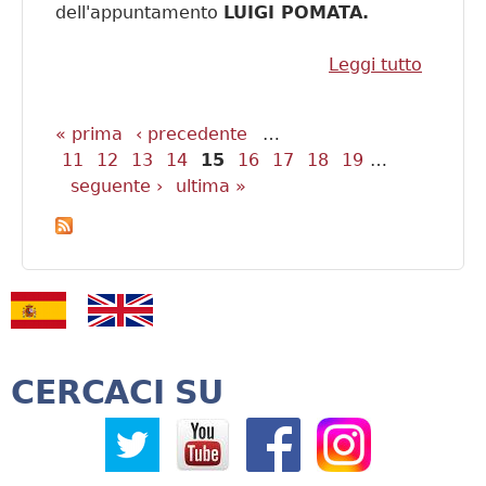
dell'appuntamento
LUIGI POMATA.
Leggi tutto
su Anc
su
Instag
« prima
‹ precedente
…
Pagine
11
12
13
14
15
16
17
18
19
…
seguente ›
ultima »
CERCACI SU