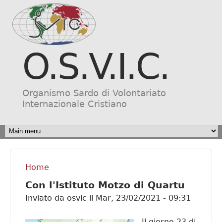
Salta al contenuto
principale
O.S.V.I.C.
Organismo Sardo di Volontariato
Internazionale Cristiano
MAIN MENU
Home
Tu sei qui
Con l'Istituto Motzo di Quartu
Inviato da
osvic
il
Mar, 23/02/2021 - 09:31
Il giorno 23 di