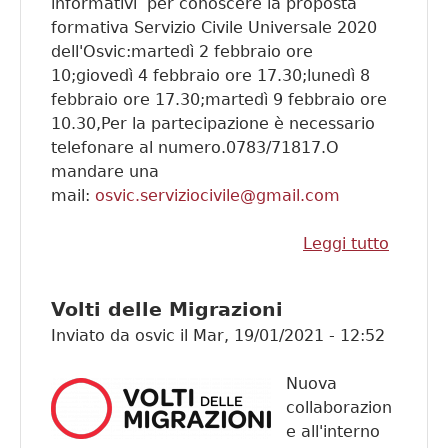
informativi per conoscere la proposta
formativa Servizio Civile Universale 2020
dell'Osvic:martedì 2 febbraio ore
10;giovedì 4 febbraio ore 17.30;lunedì 8
febbraio ore 17.30;martedì 9 febbraio ore
10.30,Per la partecipazione è necessario
telefonare al numero.0783/71817.O
mandare una
mail:
osvic.serviziocivile@gmail.com
Leggi tutto
su Serv
Civile.
Calend
Volti delle Migrazioni
incontr
Inviato da
osvic
il
Mar, 19/01/2021 - 12:52
informa
Nuova
collaborazion
e all'interno