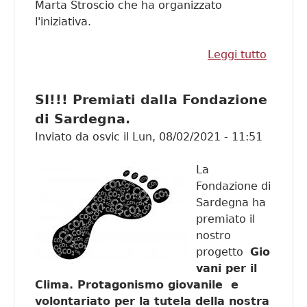
Marta Stroscio che ha organizzato
l'iniziativa.
Leggi tutto
su Con
l'Istitut
Motzo
SI!!! Premiati dalla Fondazione
di
di Sardegna.
Quartu
Inviato da
osvic
il
Lun, 08/02/2021 - 11:51
La
Fondazione di
Sardegna ha
premiato il
nostro
progetto
Gio
vani per il
Clima.
Protagonismo giovanile e
volontariato per la tutela della nostra