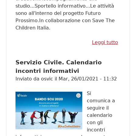
studio...Sportello informativo...Le attività
sono all'interno del progetto Futuro
Prossimo.In collaborazione con Save The
Children Italia.
Leggi tutto
su
Povert
educati
Servizio Civile. Calendario
incontri informativi
Inviato da
osvic
il
Mar, 26/01/2021 - 11:32
Si
comunica a
seguire il
calendario
con gli
incontri