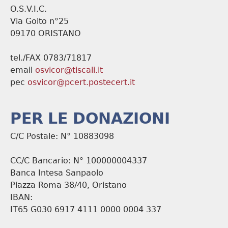
O.S.V.I.C.
Via Goito n°25
09170 ORISTANO
tel./FAX 0783/71817
email
osvicor@tiscali.it
pec
osvicor@pcert.postecert.it
PER LE DONAZIONI
C/C Postale: N° 10883098
CC/C Bancario: N° 100000004337
Banca Intesa Sanpaolo
Piazza Roma 38/40, Oristano
IBAN:
IT65 G030 6917 4111 0000 0004 337