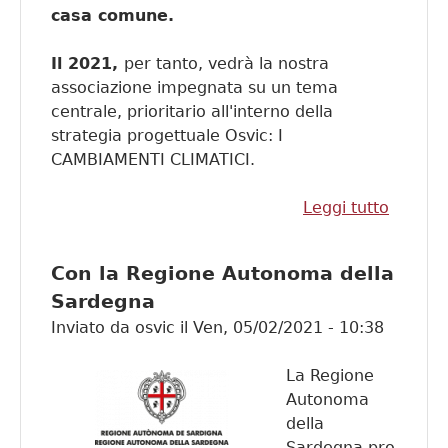
casa comune.
Il 2021,
per tanto, vedrà la nostra
associazione impegnata su un tema
centrale, prioritario all'interno della
strategia progettuale Osvic: I
CAMBIAMENTI CLIMATICI.
Leggi tutto
su SI!!!
Premiat
dalla
Con la Regione Autonoma della
Fondaz
Sardegna
di
Inviato da
osvic
il
Ven, 05/02/2021 - 10:38
Sardeg
La Regione
Autonoma
della
Sardegna pro