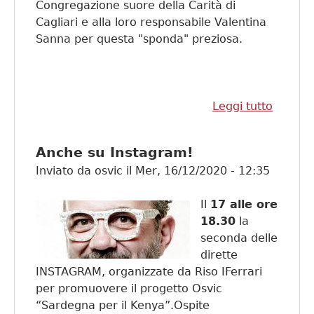
Congregazione suore della Carità di
Cagliari e alla loro responsabile Valentina
Sanna per questa "sponda" preziosa.
Leggi tutto
su Volti
migrazi
Appun
Anche su Instagram!
con Cag
Inviato da
osvic
il
Mer, 16/12/2020 - 12:35
Il
17 alle ore
18.30
la
seconda delle
dirette
INSTAGRAM, organizzate da Riso IFerrari
per promuovere il progetto Osvic
“Sardegna per il Kenya”.Ospite