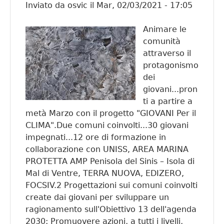
Inviato da
osvic
il
Mar, 02/03/2021 - 17:05
per
prende
Animare le
cura de
comunità
nostro
attraverso il
Pianet
protagonismo
dei
giovani...pron
ti a partire a
metà Marzo con il progetto "GIOVANI Per il
CLIMA".Due comuni coinvolti...30 giovani
impegnati...12 ore di formazione in
collaborazione con UNISS, AREA MARINA
PROTETTA AMP Penisola del Sinis – Isola di
Mal di Ventre, TERRA NUOVA, EDIZERO,
FOCSIV.2 Progettazioni sui comuni coinvolti
create dai giovani per sviluppare un
ragionamento sull'Obiettivo 13 dell'agenda
2030: Promuovere azioni, a tutti i livelli,