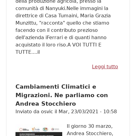
della produzione agricola, presso la
comunità di Nanyuki.Nelle immagini la
direttrice di Casa Tumaini, Maria Grazia
Munzittu, "racconta" quello che stiamo
facendo con il contributo prezioso
dell'azienda iFerrari e di quanti hanno
acquistato il loro riso.A VOI TUTTI E
TUTTE....il
Leggi tutto
su Con
l'azien
iFerrari
Cambiamenti Climatici e
prima
Migrazioni. Ne parliamo con
immagi
Andrea Stocchiero
delle
attività
Inviato da
osvic
il
Mar, 23/03/2021 - 10:58
della
campa
Il giorno 30 marzo,
"Sarde
Andrea Stocchiero,