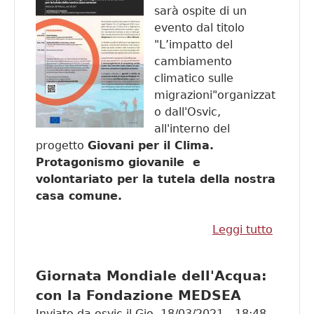
Per il
sarà ospite di un
Kenya"
evento dal titolo
"L’impatto del
cambiamento
climatico sulle
migrazioni"organizzat
o dall'Osvic,
all'interno del
progetto
Giovani per il Clima.
Protagonismo giovanile e
volontariato per la tutela della nostra
casa comune.
Leggi tutto
su
Cambia
Climati
Giornata Mondiale dell'Acqua:
Migrazi
con la Fondazione MEDSEA
Ne par
Inviato da
osvic
il
Gio, 18/03/2021 - 18:48
con An