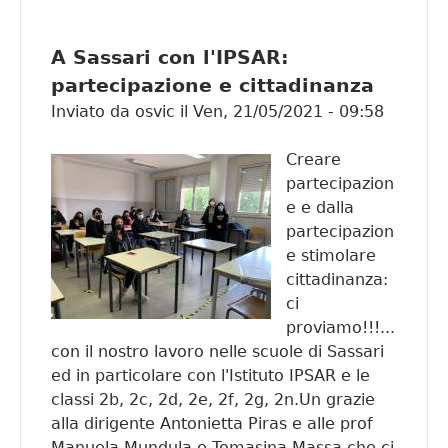
Giovani
Per il
A Sassari con l'IPSAR:
Clima.
partecipazione e cittadinanza
Ripart
Inviato da
osvic
il
Ven, 21/05/2021 - 09:58
dalle
piccole
Creare
comuni
partecipazion
della
e e dalla
Sardeg
partecipazion
e stimolare
cittadinanza:
ci
proviamo!!!...
con il nostro lavoro nelle scuole di Sassari
ed in particolare con l'Istituto IPSAR e le
classi 2b, 2c, 2d, 2e, 2f, 2g, 2n.Un grazie
alla dirigente Antonietta Piras e alle prof
Manuela Mundula e Tomasina Massa che ci