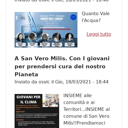
Stocch
Quanto Vale
l'Acqua?
Leggi tutto
su
Giorna
Mondia
dell'Ac
A San Vero Milis. Con I giovani
con la
per prendersi cura del nostro
Fondaz
Pianeta
MEDSE
Inviato da
osvic
il
Gio, 18/03/2021 - 18:44
INSIEME alle
comunità e ai
Territori...INSIEME al
comune di San Vero
Milis!!Prendiamoci