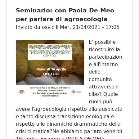
cittadi
Seminario: con Paola De Meo
ragazzi
per parlare di agroecologia
Inviato da
osvic
il
Mer, 21/04/2021 - 17:05
E' possibile
ricostruire la
partecipazion
e all'interno
delle
comunità
attraverso il
cibo? Quale
ruolo può
avere l'agroecologia rispetto alla auspicata
e tanto discussa transizione ecologica e
rispetto alle dinamiche drammatiche della
crisi climatica?Ne abbiamo parlato venerdì
16 aprile, insieme a PAOLA DE MEO,