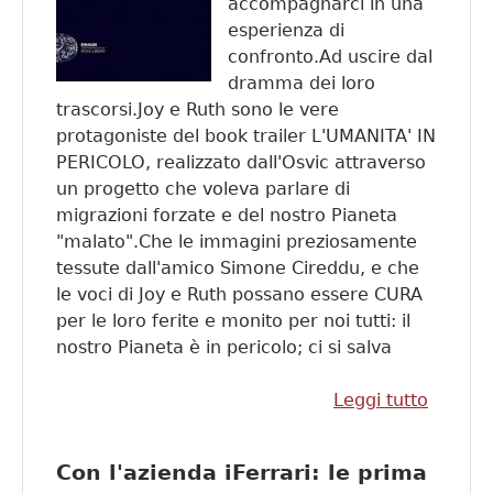
accompagnarci in una
esperienza di
confronto.Ad uscire dal
dramma dei loro
trascorsi.Joy e Ruth sono le vere
protagoniste del book trailer L'UMANITA' IN
PERICOLO, realizzato dall'Osvic attraverso
un progetto che voleva parlare di
migrazioni forzate e del nostro Pianeta
"malato".Che le immagini preziosamente
tessute dall'amico Simone Cireddu, e che
le voci di Joy e Ruth possano essere CURA
per le loro ferite e monito per noi tutti: il
nostro Pianeta è in pericolo; ci si salva
Leggi tutto
su Il
book
trailer
Con l'azienda iFerrari: le prima
di Ruth