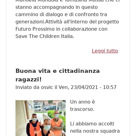
stanno accompagnando in questo
cammino di dialogo e di confronto tra
generazioni.Attività all'interno del progetto
Futuro Prossimo in collaborazione con
Save The Children Italia.
Leggi tutto
su A Sa
con l'I
parteci
Buona vita e cittadinanza
e citta
ragazzi!
Inviato da
osvic
il
Ven, 23/04/2021 - 10:57
Un anno è
trascorso.
Li abbiamo accolti
nella nostra squadra