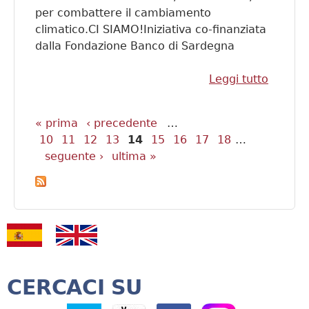
per combattere il cambiamento
climatico.CI SIAMO!Iniziativa co-finanziata
dalla Fondazione Banco di Sardegna
Leggi tutto
su
Giovani
Per il
« prima
‹ precedente
…
Pagine
Clima
10
11
12
13
14
15
16
17
18
…
seguente ›
ultima »
CERCACI SU