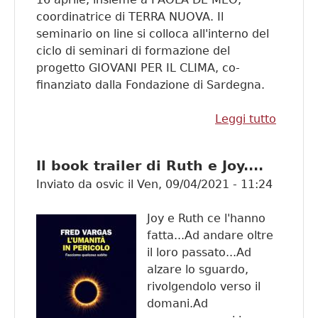
coordinatrice di TERRA NUOVA. Il
seminario on line si colloca all'interno del
ciclo di seminari di formazione del
progetto GIOVANI PER IL CLIMA, co-
finanziato dalla Fondazione di Sardegna.
Leggi tutto
su
Semina
con Pa
Il book trailer di Ruth e Joy....
Meo pe
Inviato da
osvic
il
Ven, 09/04/2021 - 11:24
parlare
agroec
Joy e Ruth ce l'hanno
fatta...Ad andare oltre
il loro passato...Ad
alzare lo sguardo,
rivolgendolo verso il
domani.Ad