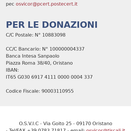
pec
osvicor@pcert.postecert.it
PER LE DONAZIONI
C/C Postale: N° 10883098
CC/C Bancario: N° 100000004337
Banca Intesa Sanpaolo
Piazza Roma 38/40, Oristano
IBAN:
IT65 G030 6917 4111 0000 0004 337
Codice Fiscale: 90003110955
O.S.V.I.C - Via Goito 25 - 09170 Oristano
- Tel/FAX +39 0783 71817 - email:
osvicor@tiscali.it