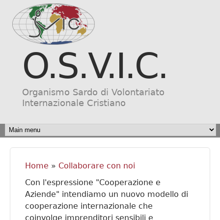
Salta al contenuto
principale
O.S.V.I.C.
Organismo Sardo di Volontariato
Internazionale Cristiano
MAIN MENU
Home
»
Collaborare con noi
Tu sei qui
Con l'espressione "Cooperazione e
Aziende" intendiamo un nuovo modello di
cooperazione internazionale che
coinvolge imprenditori sensibili e