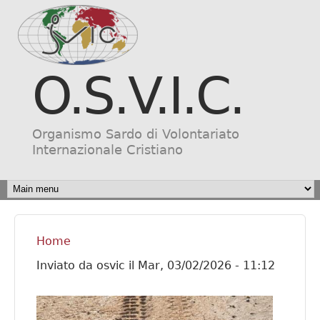
Salta al contenuto
principale
O.S.V.I.C.
Organismo Sardo di Volontariato
Internazionale Cristiano
MAIN MENU
Home
Tu sei qui
Inviato da
osvic
il
Mar, 03/02/2026 - 11:12