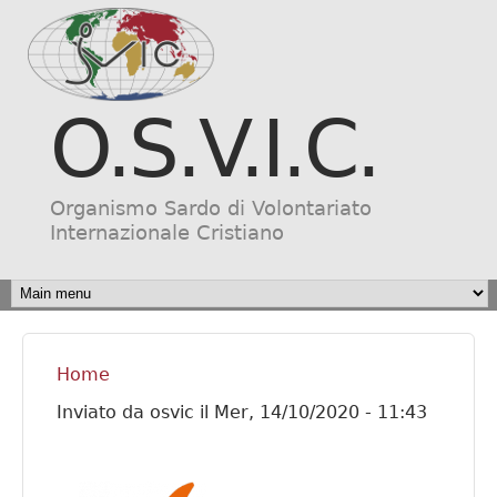
Salta al contenuto
principale
O.S.V.I.C.
Organismo Sardo di Volontariato
Internazionale Cristiano
MAIN MENU
Home
Tu sei qui
Inviato da
osvic
il
Mer, 14/10/2020 - 11:43