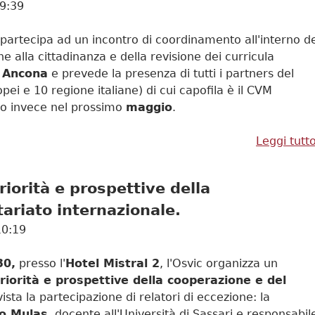
09:39
 partecipa ad un incontro di coordinamento all'interno d
e alla cittadinanza e della revisione dei curricula
d
Ancona
e prevede la presenza di tutti i partners del
ei e 10 regione italiane) di cui capofila è il CVM
nno invece nel prossimo
maggio
.
Leggi tutt
iorità e prospettive della
ariato internazionale.
10:19
30,
presso l'
Hotel Mistral 2
, l'Osvic organizza un
riorità e prospettive della cooperazione e del
ista la partecipazione di relatori di eccezione: la
io Mulas
, docente all'Università di Sassari e responsabil