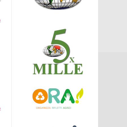
o
su Convegno. Co-Operare: priorità e prospettive della
cooperazione e del volontariato internazionale.
o
su Incontro con Javid Sultany all'Unla