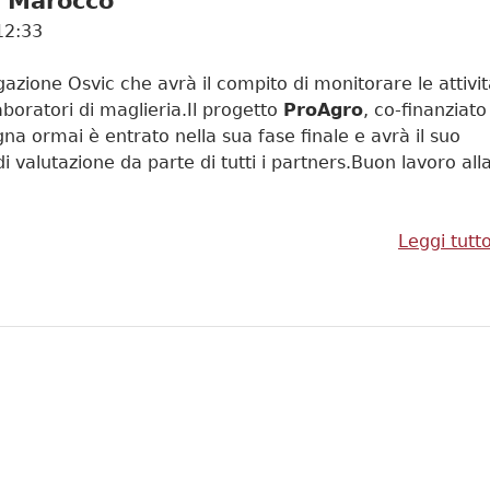
n Marocco
12:33
azione Osvic che avrà il compito di monitorare le attivi
aboratori di maglieria.Il progetto
ProAgro
, co-finanziato
a ormai è entrato nella sua fase finale e avrà il suo
 valutazione da parte di tutti i partners.Buon lavoro all
Leggi tutt