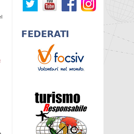
el
FEDERATI
o
su Con il CVM per la revisione dei Curricula scolastici
e