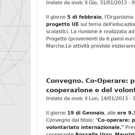
Inviato da
osvic
il
Gio, 31/01/2013 - 
Il giorno
5 di febbraio
, l'Organismo
progetto UE
sul tema dell'educazion
scolastici. La riunione è realizzata a
Progetto (provenienti da 6 paesi europ
Marche.Le attività previste iniziera
Convegno. Co-Operare: pr
cooperazione e del volont
Inviato da
osvic
il
Lun, 14/01/2013 - 
Il giorno
19 di Gennaio
, alle
ore 9.
Convegno dal titolo: "
Co-operare: p
volontariato internazionale."
Prev
cooperante
Rossella Urru
,
Mauriz