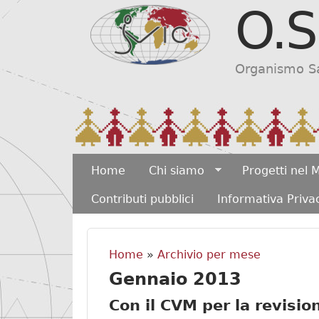
O.S
Organismo Sar
MAIN MENU
Home
Chi siamo
Progetti nel
Contributi pubblici
Informativa Priva
Home
»
Archivio per mese
Tu sei qui
Gennaio 2013
Con il CVM per la revision