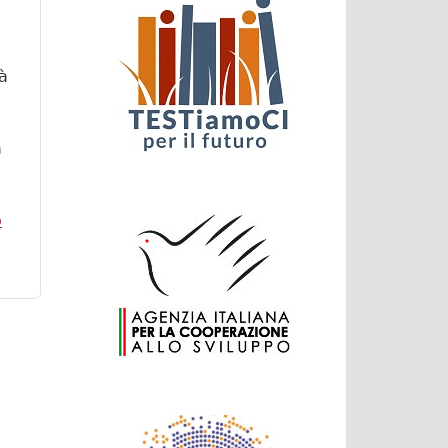
tà
a
o
su ProAgro: monitoraggio in Marocco