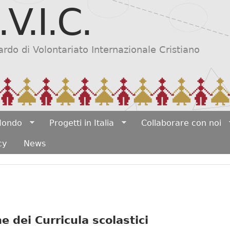
.V.I.C.
Salta al contenuto
principale
do di Volontariato Internazionale Cristiano
 Mondo
Progetti in Italia
Collaborare con noi
cy
News
e dei Curricula scolastici